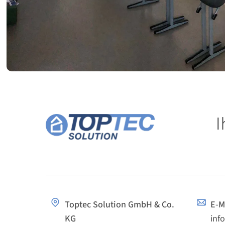
I
Toptec Solution GmbH & Co.
E-M
KG
inf