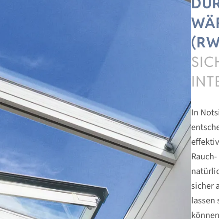
DU
WÄ
(RW
SIC
INT
In Nots
entsch
effekt
Rauch-
natürli
sicher
lassen 
können 