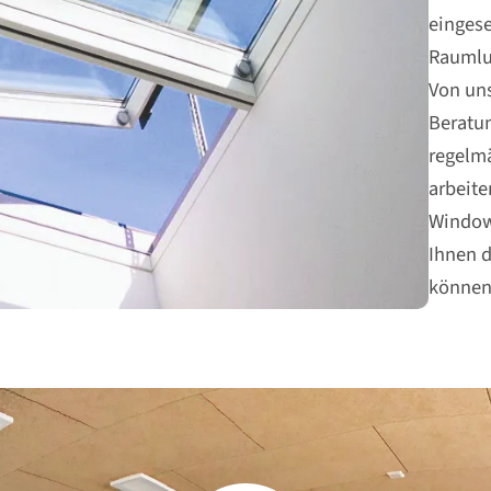
eingese
Raumluf
Von uns
Beratun
regelm
arbeite
Window
Ihnen 
können