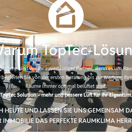
arum TopTec-Lösu
r Branche sind wir Ihr zuverlässiger Partner, wenn es um 
 begleiten Sie von der ersten Beratung bis zur Wartung Ihre
Räume immer optimal belüftet sind.
TopTec Solution – mehr und bessere Luft für Ihr Eigentum
H HEUTE UND LASSEN SIE UNS GEMEINSAM D
R IMMOBILIE DAS PERFEKTE RAUMKLIMA HERR