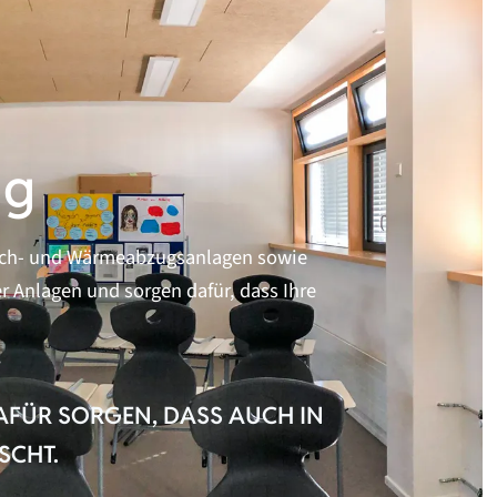
ng
Rauch- und Wärmeabzugsanlagen sowie
r Anlagen und sorgen dafür, dass Ihre
.
AFÜR SORGEN, DASS AUCH IN
SCHT.