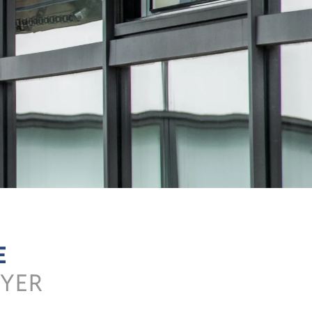
E
EYER